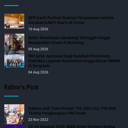
BPR Kanti Perkuat Budaya Perusahaan melalui
Gerakan KANTI Starts at Home
10 Aug 2026
Safari Kesehatan Sambangi Sulinggih hingga
Masyarakat Umum di Buleleng
09 Aug 2026
BRI Gelar Apresiasi bagi Nasabah Pensiunan,
Hadirkan Layanan Kesehatan hingga Bazar UMKM
di Denpasar
04 Aug 2026
Editor’s Pick
Sukses Jadi Tuan Rumah The 20th CAJ, PWI Bali
Terima Penghargaan PWI Pusat
23 Nov 2022
22-23 Agustus 2020, AMSI Gelar Kongres Kedua