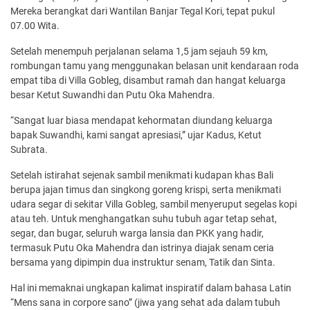
Mereka berangkat dari Wantilan Banjar Tegal Kori, tepat pukul
07.00 Wita.
Setelah menempuh perjalanan selama 1,5 jam sejauh 59 km,
rombungan tamu yang menggunakan belasan unit kendaraan roda
empat tiba di Villa Gobleg, disambut ramah dan hangat keluarga
besar Ketut Suwandhi dan Putu Oka Mahendra.
“Sangat luar biasa mendapat kehormatan diundang keluarga
bapak Suwandhi, kami sangat apresiasi,” ujar Kadus, Ketut
Subrata.
Setelah istirahat sejenak sambil menikmati kudapan khas Bali
berupa jajan timus dan singkong goreng krispi, serta menikmati
udara segar di sekitar Villa Gobleg, sambil menyeruput segelas kopi
atau teh. Untuk menghangatkan suhu tubuh agar tetap sehat,
segar, dan bugar, seluruh warga lansia dan PKK yang hadir,
termasuk Putu Oka Mahendra dan istrinya diajak senam ceria
bersama yang dipimpin dua instruktur senam, Tatik dan Sinta.
Hal ini memaknai ungkapan kalimat inspiratif dalam bahasa Latin
“Mens sana in corpore sano” (jiwa yang sehat ada dalam tubuh