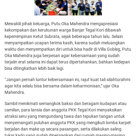
Mewakili pihak keluarga, Putu Oka Mahendra mengapresiasi
kekompakan dan kerukunan warga Banjar Tegal Kori dibawah
kepemimpinan Ketut Subrata, sejak beberapa tahun lalu. Selain
menyampaikan ucapan terima kasih, karena sudah meluangkan
waktu dan menyempatkan diri untuk bisa hadir di Villa Gobleg, Putu
Oka Mahendra juga berpesan agar kebersamaan yang sudah
terjalin erat selama ini dapat terus dipertahankan, bahkan kedepan
bisa ditingkatkan lebih baik lagi.
“Jangan pernah luntur kebersamaan ini, rajut kuat tali silahturahmi
agar kita selalu bisa bersama dalam keharmonisan,” ujar Oka
Mahendra.
Sambil menikmati semangkok bakso dan beragam kudapan atau
camilan, para lansia dan anggota PKK Tegal Kori menyaksikan
atraksi seru yang mengundang tawa dan tepukan tangan untuk
menyemangati puluhan anggota PKK yang mengikuti lomba karpet
berjalan dan make up secara pasangan, serta dilakukan saling
tukar kado yang sudah dipersiapkan dari rumah masing-masing.