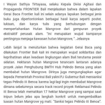
I Wayan Sathya Tirtayasa, selaku Kepala Divisi Agitasi dan
Propaganda FRONTIER Bali menjelaskan bahwa dalam lapakan
Gerai Baca Frontier kali ini selain adanya lapakan berbagai jenis
buku juga dipertontonkan berbagai hasil karya seperti poster,
lukisan, dan karya tulis yang berhubungan dengan
mempertahankan Hutan Mangrove dari gempuran proyek
ekstraktif perusak alam. “Ini merupakan wujud kampanye
pentingnya menjaga kawasan hutan Mangrove, “. Jelasnya
Lebih lanjut Ia menuturkan bahwa kegiatan Gerai Baca yang
dilakukan Frontier Bali kali ini merupakan wujud solidaritas dan
keprihatinan akan keadaan lingkungan alam Bali terutama pesisir
selatan. Hektaran hutan Mangrove terancam lantaran adanya
proyek Jalan Penghubung BMTH Hub Pelindo Benoa yang akan
membabat hutan Mangrove. Dirinya juga mengungkapkan agar
kepada Pemerintah Provinsi Bali yakni PJ Gubernur Bali mensanksi
tegas Pelindo III Benoa karena lagi-lagi ingin membabat Mangrove
dimana sebelumnya secara track record proyek Reklamasi Pelindo
III Benoa telah mematikan 17 hektar Mangrove yang sampai saat
inipun belum jelas apa langkah konkrit untuk mengembalikan
luasan hutan Mangrove yg mati. “Sanksi tegas Pelindo III Benoa”.