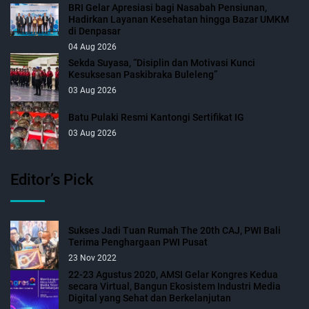
BRI Gelar Apresiasi bagi Nasabah Pensiunan,
Hadirkan Layanan Kesehatan hingga Bazar UMKM
di Denpasar
04 Aug 2026
Sekda Suyasa, “Disiplin dan Motivasi Kunci
Kesuksesan Paskibraka Buleleng”
03 Aug 2026
Batu Pulaki Resmi Kantongi Sertifikat IG
03 Aug 2026
Editor’s Pick
Sukses Jadi Tuan Rumah The 20th CAJ, PWI Bali
Terima Penghargaan PWI Pusat
23 Nov 2022
22-23 Agustus 2020, AMSI Gelar Kongres Kedua
secara Virtual, Bangun Ekosistem Industri Media
Digital yang Sehat dan Berkelanjutan