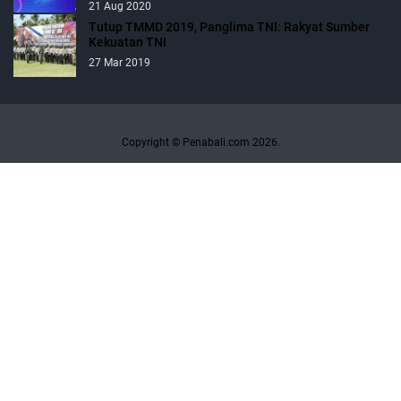
21 Aug 2020
Tutup TMMD 2019, Panglima TNI: Rakyat Sumber
Kekuatan TNI
27 Mar 2019
Copyright © Penabali.com 2026.