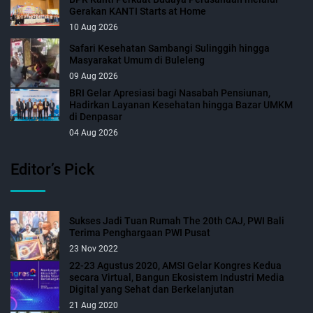
Gerakan KANTI Starts at Home
10 Aug 2026
Safari Kesehatan Sambangi Sulinggih hingga
Masyarakat Umum di Buleleng
09 Aug 2026
BRI Gelar Apresiasi bagi Nasabah Pensiunan,
Hadirkan Layanan Kesehatan hingga Bazar UMKM
di Denpasar
04 Aug 2026
Editor’s Pick
Sukses Jadi Tuan Rumah The 20th CAJ, PWI Bali
Terima Penghargaan PWI Pusat
23 Nov 2022
22-23 Agustus 2020, AMSI Gelar Kongres Kedua
secara Virtual, Bangun Ekosistem Industri Media
Digital yang Sehat dan Berkelanjutan
21 Aug 2020