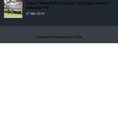
Tutup TMMD 2019, Panglima TNI: Rakyat Sumber
Kekuatan TNI
27 Mar 2019
Copyright © Penabali.com 2026.