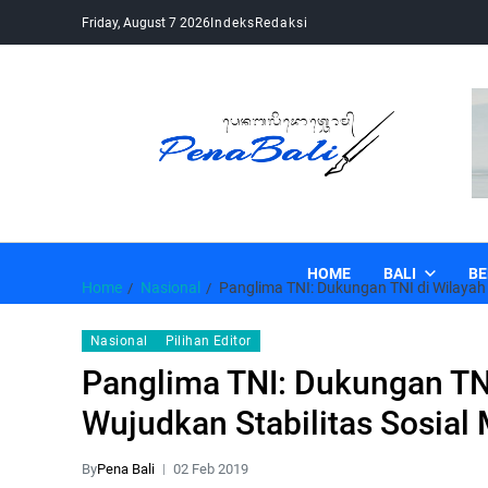
Friday, August 7 2026
Indeks
Redaksi
Pena Bali
Kabar Bali Terkini, Media Bali, Berita Bali
HOME
BALI
BE
Home
Nasional
Panglima TNI: Dukungan TNI di Wilayah
Nasional
Pilihan Editor
Panglima TNI: Dukungan TNI
Wujudkan Stabilitas Sosial
By
Pena Bali
02 Feb 2019