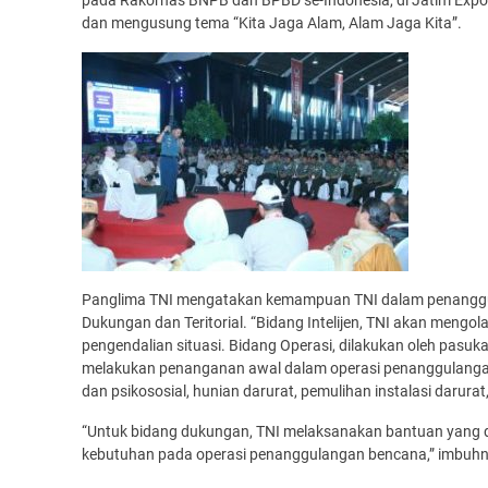
pada Rakornas BNPB dan BPBD se-Indonesia, di Jatim Expo, 
dan mengusung tema “Kita Jaga Alam, Alam Jaga Kita”.
Panglima TNI mengatakan kemampuan TNI dalam penanggulan
Dukungan dan Teritorial. “Bidang Intelijen, TNI akan mengo
pengendalian situasi. Bidang Operasi, dilakukan oleh pasuka
melakukan penanganan awal dalam operasi penanggulangan
dan psikososial, hunian darurat, pemulihan instalasi darur
“Untuk bidang dukungan, TNI melaksanakan bantuan yang di
kebutuhan pada operasi penanggulangan bencana,” imbuhn