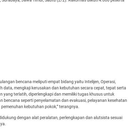
Surabaya, Jawa Timur, Sabtu (2/2). Rakornas diikuti 4.000 peserta
gan bencana meliputi empat bidang yaitu Intelijen, Operasi,
lah data, mengkaji kerusakan dan kebutuhan secara cepat, tepat serta
n yang terlatih, diperlengkapi dan memiliki tugas khusus untuk
 bencana seperti penyelamatan dan evakuasi, pelayanan kesehatan
at, pemenuhan kebutuhan pokok,” terangnya.
dukung dengan alat peralatan, perlengkapan dan alutsista sesuai
ya.