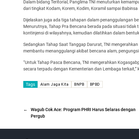
Dalam bidang Teritorial, Panglima TNI menuturkan kemampua
dari tingkat Kodam, Korem, Kodim, Koramil sampai Babins
Dijelaskan juga ada tiga tahapan dalam penanggulangan b
Menurutnya, Tahap Pra Bencana berada pada situasi tidak 
kontinjensi di wilayahnya, kemudian dilatihkan dalam bentu
Sedangkan Tahap Saat Tanggap Darurat, TNI mengerahkan
membantu menanggulangi akibat bencana alam, pengungsi
“Untuk Tahap Pasca Bencana, TNI mengerahkan Kogasgabpad 
secara terpadu dengan Kementerian dan Lembaga terkait,” k
Tags
Alam Jaga Kita
BNPB
BPBD
←
Wagub Cok Ace: Program PHRI Harus Selaras dengan
Pergub