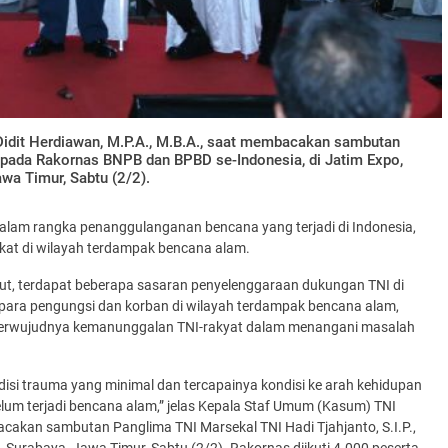
idit Herdiawan, M.P.A., M.B.A., saat membacakan sambutan
, pada Rakornas BNPB dan BPBD se-Indonesia, di Jatim Expo,
awa Timur, Sabtu (2/2).
dalam rangka penanggulanganan bencana yang terjadi di Indonesia,
akat di wilayah terdampak bencana alam.
ut, terdapat beberapa sasaran penyelenggaraan dukungan TNI di
para pengungsi dan korban di wilayah terdampak bencana alam,
n terwujudnya kemanunggalan TNI-rakyat dalam menangani masalah
si trauma yang minimal dan tercapainya kondisi ke arah kehidupan
lum terjadi bencana alam,” jelas Kepala Staf Umum (Kasum) TNI
acakan sambutan Panglima TNI Marsekal TNI Hadi Tjahjanto, S.I.P.,