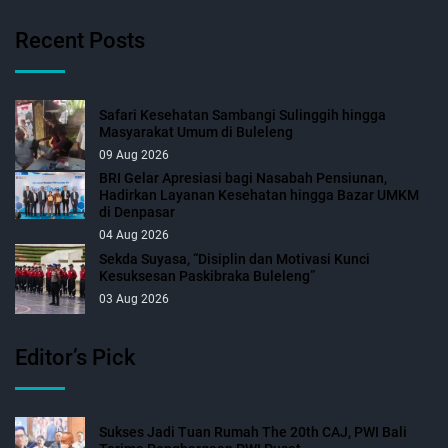
Recent Posts
Safari Kesehatan Sambangi Sulinggih hingga
Masyarakat Umum di Buleleng
09 Aug 2026
BRI Gelar Apresiasi bagi Nasabah Pensiunan,
Hadirkan Layanan Kesehatan hingga Bazar UMKM
di Denpasar
04 Aug 2026
Sekda Suyasa, “Disiplin dan Motivasi Kunci
Kesuksesan Paskibraka Buleleng”
03 Aug 2026
Editor’s Pick
Sukses Jadi Tuan Rumah The 20th CAJ, PWI Bali