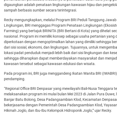
digaungkan adalah penataan lingkungan kawasan hijau dan pengelo
sampah berbasis sumber secara terintegrasi.
Recky mengungkapkan, melalui Program BRI Peduli Tanggung Jawab 
Lingkungan, BRI menggagas Program Penataan Lingkungan (Ekosis
Farming) yang bertajuk BRINITA (BRI Bertani di Kota) yang dihelat se
nasional. Program ini memiliki konsep sebagai usaha pertanian yang 
diperkotaan dengan mengoptimalkan lahan yang dimiliki sehingga b
dari sisi sosial, ekonomi, dan lingkungan. Tujuannya, untuk mengem
lokasi padat penduduk menjadi lebih baik dari sisi lingkungan dan kes
sehingga diharapkan dapat memberdayakan masyarakat dan menjad
kawasan tersebut sebagai kawasan edukasi dan wisata.
Pada program ini, BRI juga menggandeng Ikatan Wanita BRI (IWABRI)
pendamping.
“Regional Office BRI Denpasar yang mewilayahi Bali-Nusa Tenggara te
melaksanakan program ini mulai bulan Mei 2023 di Jalan Pura Duwe, 
Banjar Batu Bolong, Desa Padangsambian Klod, Kecamatan Denpasar
bekerjasama dengan Pemerintah Desa Padangsambian Klod, Yayasan
Hikmah Joglo, dan Ibu-Ibu Kelompok Hidroponik Joglo,” ujar Recky.