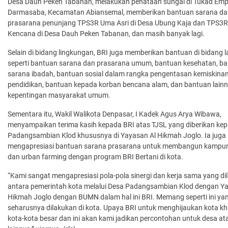
Desa Dauh Peken Tabanan, melakukan penataan sungai di Tukad Emp
Darmasaba, Kecamatan Abiansemal, memberikan bantuan sarana da
prasarana penunjang TPS3R Uma Asri di Desa Ubung Kaja dan TPS3
Kencana di Desa Dauh Peken Tabanan, dan masih banyak lagi.
Selain di bidang lingkungan, BRI juga memberikan bantuan di bidang l
seperti bantuan sarana dan prasarana umum, bantuan kesehatan, b
sarana ibadah, bantuan sosial dalam rangka pengentasan kemiskina
pendidikan, bantuan kepada korban bencana alam, dan bantuan lain
kepentingan masyarakat umum.
Sementara itu, Wakil Walikota Denpasar, I Kadek Agus Arya Wibawa,
menyampaikan terima kasih kepada BRI atas TJSL yang diberikan ke
Padangsambian Klod khususnya di Yayasan Al Hikmah Joglo. Ia juga
mengapresiasi bantuan sarana prasarana untuk membangun kampun
dan urban farming dengan program BRI Bertani di kota.
“Kami sangat mengapresiasi pola-pola sinergi dan kerja sama yang di
antara pemerintah kota melalui Desa Padangsambian Klod dengan Ya
Hikmah Joglo dengan BUMN dalam hal ini BRI. Memang seperti ini ya
seharusnya dilakukan di kota. Upaya BRI untuk menghijaukan kota k
kota-kota besar dan ini akan kami jadikan percontohan untuk desa a