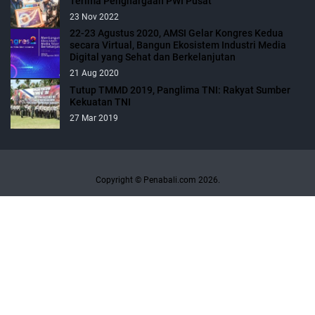
Terima Penghargaan PWI Pusat
23 Nov 2022
22-23 Agustus 2020, AMSI Gelar Kongres Kedua
secara Virtual, Bangun Ekosistem Industri Media
Digital yang Sehat dan Berkelanjutan
21 Aug 2020
Tutup TMMD 2019, Panglima TNI: Rakyat Sumber
Kekuatan TNI
27 Mar 2019
Copyright © Penabali.com 2026.