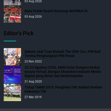
03 Aug 2026
Batu Pulaki Resmi Kantongi Sertifikat IG
03 Aug 2026
Editor’s Pick
Sukses Jadi Tuan Rumah The 20th CAJ, PWI Bali
Terima Penghargaan PWI Pusat
23 Nov 2022
22-23 Agustus 2020, AMSI Gelar Kongres Kedua
secara Virtual, Bangun Ekosistem Industri Media
Digital yang Sehat dan Berkelanjutan
21 Aug 2020
Tutup TMMD 2019, Panglima TNI: Rakyat Sumber
Kekuatan TNI
27 Mar 2019