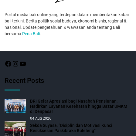
Portal media bali online yang terdepan dalam memberitakan kabar
bali terkini. Berita politik sosial budaya, ekonomi bisnis, regional &
nasional. Update pengetahuan & wawasan anda tentang Bali
bersama
Pena Bali
.
Recent Posts
BRI Gelar Apresiasi bagi Nasabah Pensiunan,
Hadirkan Layanan Kesehatan hingga Bazar UMKM
di Denpasar
04 Aug 2026
Sekda Suyasa, “Disiplin dan Motivasi Kunci
Kesuksesan Paskibraka Buleleng”