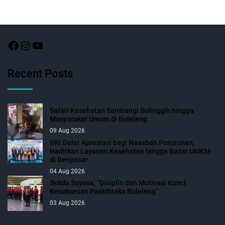
Recent Posts
Safari Kesehatan Sambangi Sulinggih hingga
Masyarakat Umum di Buleleng
09 Aug 2026
BRI Gelar Apresiasi bagi Nasabah Pensiunan,
Hadirkan Layanan Kesehatan hingga Bazar UMKM
di Denpasar
04 Aug 2026
Sekda Suyasa, “Disiplin dan Motivasi Kunci
Kesuksesan Paskibraka Buleleng”
03 Aug 2026