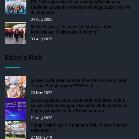
BRI Gelar Apresiasi bagi Nasabah Pensiunan,
Hadirkan Layanan Kesehatan hingga Bazar UMKM
di Denpasar
04 Aug 2026
Sekda Suyasa, “Disiplin dan Motivasi Kunci
Kesuksesan Paskibraka Buleleng”
03 Aug 2026
Editor’s Pick
Sukses Jadi Tuan Rumah The 20th CAJ, PWI Bali
Terima Penghargaan PWI Pusat
23 Nov 2022
22-23 Agustus 2020, AMSI Gelar Kongres Kedua
secara Virtual, Bangun Ekosistem Industri Media
Digital yang Sehat dan Berkelanjutan
21 Aug 2020
Tutup TMMD 2019, Panglima TNI: Rakyat Sumber
Kekuatan TNI
27 Mar 2019