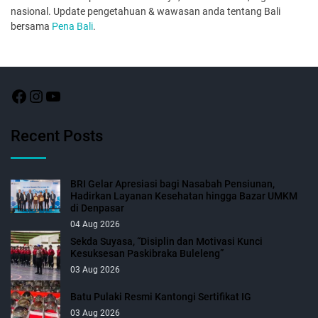
nasional. Update pengetahuan & wawasan anda tentang Bali
bersama
Pena Bali
.
Recent Posts
BRI Gelar Apresiasi bagi Nasabah Pensiunan,
Hadirkan Layanan Kesehatan hingga Bazar UMKM
di Denpasar
04 Aug 2026
Sekda Suyasa, “Disiplin dan Motivasi Kunci
Kesuksesan Paskibraka Buleleng”
03 Aug 2026
Batu Pulaki Resmi Kantongi Sertifikat IG
03 Aug 2026