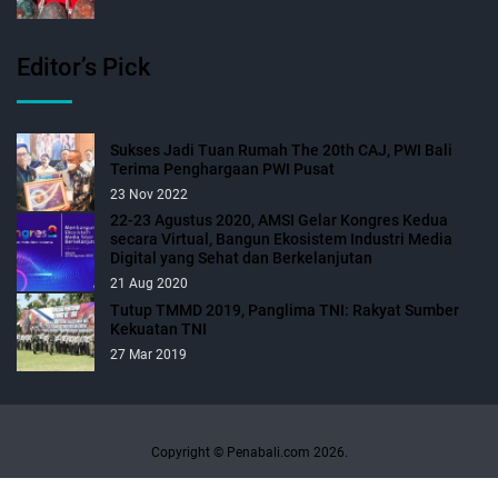
Editor’s Pick
Sukses Jadi Tuan Rumah The 20th CAJ, PWI Bali
Terima Penghargaan PWI Pusat
23 Nov 2022
22-23 Agustus 2020, AMSI Gelar Kongres Kedua
secara Virtual, Bangun Ekosistem Industri Media
Digital yang Sehat dan Berkelanjutan
21 Aug 2020
Tutup TMMD 2019, Panglima TNI: Rakyat Sumber
Kekuatan TNI
27 Mar 2019
Copyright © Penabali.com 2026.