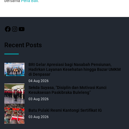
bersama
Pena Bali
.
Recent Posts
BRI Gelar Apresiasi bagi Nasabah Pensiunan,
Hadirkan Layanan Kesehatan hingga Bazar UMKM
di Denpasar
04 Aug 2026
Sekda Suyasa, “Disiplin dan Motivasi Kunci
Kesuksesan Paskibraka Buleleng”
03 Aug 2026
Batu Pulaki Resmi Kantongi Sertifikat IG
03 Aug 2026