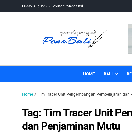
Friday, August 7 2026
Indeks
Redaksi
Pena Bali
Kabar Bali Terkini, Media Bali, Berita Bali
HOME
BALI
BE
Home
Tim Tracer Unit Pengembangan Pembelajaran dan
Tag:
Tim Tracer Unit P
dan Penjaminan Mutu