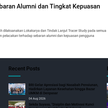
ebaran Alumni dan Tingkat Kepuasan
ah dilaksanakan Lokakarya dan Tindak Lanjut Tracer Study pada semua
kan pelacakan terhadap sebaran alumni dan kepuasan pengguna
Recent Posts
BRI Gelar Apresiasi bagi Nasabah Pensiunan,
Hadirkan Layanan Kesehatan hingga Bazar
UMKM di Denpasar
04 Aug 2026
Sekda Suyasa, “Disiplin dan Motivasi Kunci