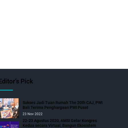
Editor’s Pick
Sukses Jadi Tuan Rumah The 20th CAJ, PWI
Bali Terima Penghargaan PWI Pusat
23 Nov 2022
22-23 Agustus 2020, AMSI Gelar Kongres
Kedua secara Virtual, Bangun Ekosistem