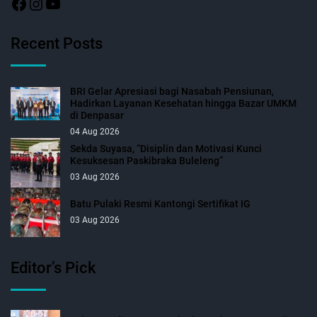
Recent Posts
BRI Gelar Apresiasi bagi Nasabah Pensiunan,
Hadirkan Layanan Kesehatan hingga Bazar UMKM
di Denpasar
04 Aug 2026
Sekda Suyasa, “Disiplin dan Motivasi Kunci
Kesuksesan Paskibraka Buleleng”
03 Aug 2026
Batu Pulaki Resmi Kantongi Sertifikat IG
03 Aug 2026
Editor’s Pick