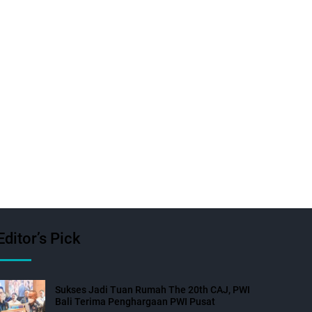
Editor’s Pick
Sukses Jadi Tuan Rumah The 20th CAJ, PWI
Bali Terima Penghargaan PWI Pusat