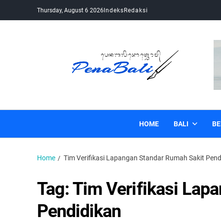
Thursday, August 6 2026
Indeks
Redaksi
Pena Bali
Kabar Bali Terkini, Media Bali, Berita Bali
HOME
BALI
BE
Home
Tim Verifikasi Lapangan Standar Rumah Sakit Pend
Tag:
Tim Verifikasi Lap
Pendidikan