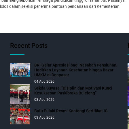
ali menghebohkan lembaga pendidikan tinggi di Tanah Air. Pasalnya,
lolos dalam seleksi penerima bantuan pendanaan dari Kementerian
Recent Posts
BRI Gelar Apresiasi bagi Nasabah Pensiunan,
Hadirkan Layanan Kesehatan hingga Bazar
UMKM di Denpasar
04 Aug 2026
Sekda Suyasa, “Disiplin dan Motivasi Kunci
Kesuksesan Paskibraka Buleleng”
03 Aug 2026
Batu Pulaki Resmi Kantongi Sertifikat IG
03 Aug 2026