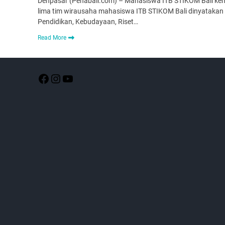
Denpasar (Penabali.com) – Mahasiswa ITB STIKOM Bali kemb
lima tim wirausaha mahasiswa ITB STIKOM Bali dinyatakan 
Pendidikan, Kebudayaan, Riset…
Read More