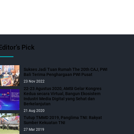
Editor’s Pick
Sukses Jadi Tuan Rumah The 20th CAJ, PWI
Bali Terima Penghargaan PWI Pusat
23 Nov 2022
22-23 Agustus 2020, AMSI Gelar Kongres
Kedua secara Virtual, Bangun Ekosistem
Industri Media Digital yang Sehat dan
Berkelanjutan
21 Aug 2020
Tutup TMMD 2019, Panglima TNI: Rakyat
Sumber Kekuatan TNI
27 Mar 2019