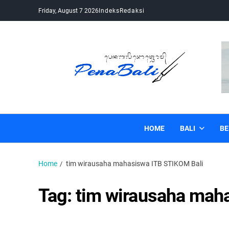
Friday, August 7 2026
Indeks
Redaksi
Pena Bali
Kabar Bali Terkini, Media Bali, Berita Bali
HOME
BALI
BE
Home
tim wirausaha mahasiswa ITB STIKOM Bali
Tag:
tim wirausaha mah