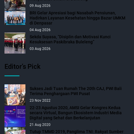
09 Aug 2026
BRI Gelar Apresiasi bagi Nasabah Pensiunan,
Hadirkan Layanan Kesehatan hingga Bazar UMKM
di Denpasar
04 Aug 2026
Sekda Suyasa, “Disiplin dan Motivasi Kunci
Kesuksesan Paskibraka Buleleng”
03 Aug 2026
Editor’s Pick
Sukses Jadi Tuan Rumah The 20th CAJ, PWI Bali
Terima Penghargaan PWI Pusat
23 Nov 2022
22-23 Agustus 2020, AMSI Gelar Kongres Kedua
secara Virtual, Bangun Ekosistem Industri Media
Digital yang Sehat dan Berkelanjutan
21 Aug 2020
Tutup TMMD 2019, Panglima TNI: Rakyat Sumber