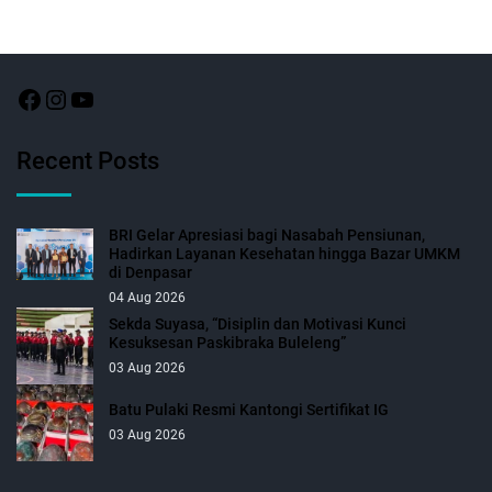
Recent Posts
BRI Gelar Apresiasi bagi Nasabah Pensiunan,
Hadirkan Layanan Kesehatan hingga Bazar UMKM
di Denpasar
04 Aug 2026
Sekda Suyasa, “Disiplin dan Motivasi Kunci
Kesuksesan Paskibraka Buleleng”
03 Aug 2026
Batu Pulaki Resmi Kantongi Sertifikat IG
03 Aug 2026