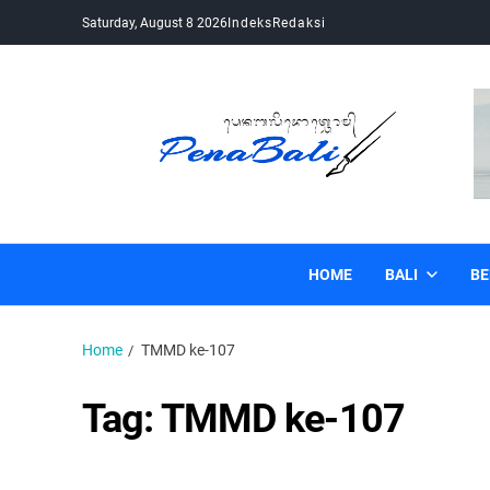
Saturday, August 8 2026
Indeks
Redaksi
Pena Bali
Kabar Bali Terkini, Media Bali, Berita Bali
HOME
BALI
BE
Home
TMMD ke-107
Tag:
TMMD ke-107