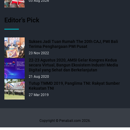
03 Aug 2026
Editor’s Pick
Sukses Jadi Tuan Rumah The 20th CAJ, PWI Bali
Terima Penghargaan PWI Pusat
23 Nov 2022
22-23 Agustus 2020, AMSI Gelar Kongres Kedua
secara Virtual, Bangun Ekosistem Industri Media
Digital yang Sehat dan Berkelanjutan
21 Aug 2020
Tutup TMMD 2019, Panglima TNI: Rakyat Sumber
Kekuatan TNI
27 Mar 2019
Copyright © Penabali.com 2026.