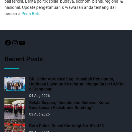
bali terkini. Berita politik sosial budaya, ekonomi bisnis, regional &
nasional. Update pengetahuan & wawasan anda tentang Bali
bersama
Pena Bali
.
Recent Posts
BRI Gelar Apresiasi bagi Nasabah Pensiunan,
Hadirkan Layanan Kesehatan hingga Bazar UMKM
di Denpasar
04 Aug 2026
Sekda Suyasa, “Disiplin dan Motivasi Kunci
Kesuksesan Paskibraka Buleleng”
03 Aug 2026
Batu Pulaki Resmi Kantongi Sertifikat IG