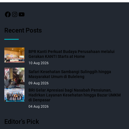
Recent Posts
BPR Kanti Perkuat Budaya Perusahaan melalui
Gerakan KANTI Starts at Home
10 Aug 2026
Safari Kesehatan Sambangi Sulinggih hingga
Masyarakat Umum di Buleleng
09 Aug 2026
BRI Gelar Apresiasi bagi Nasabah Pensiunan,
Hadirkan Layanan Kesehatan hingga Bazar UMKM
di Denpasar
04 Aug 2026
Editor’s Pick