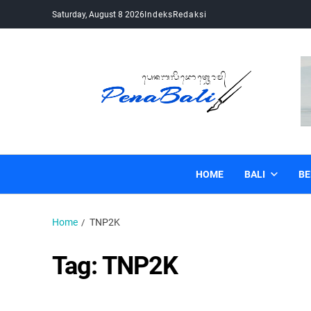
Saturday, August 8 2026
Indeks
Redaksi
Pena Bali
Kabar Bali Terkini, Media Bali, Berita Bali
HOME
BALI
BE
Home
TNP2K
Tag:
TNP2K