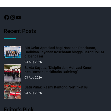
Recent Posts
BRI Gelar Apresiasi bagi Nasabah Pensiunan,
Hadirkan Layanan Kesehatan hingga Bazar UMKM
di Denpasar
04 Aug 2026
Sekda Suyasa, “Disiplin dan Motivasi Kunci
Kesuksesan Paskibraka Buleleng”
03 Aug 2026
Batu Pulaki Resmi Kantongi Sertifikat IG
03 Aug 2026
Editor’s Pick