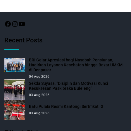
Recent Posts
BRI Gelar Apresiasi bagi Nasabah Pensiunan,
Hadirkan Layanan Kesehatan hingga Bazar UMKM
di Denpasar
04 Aug 2026
Sekda Suyasa, “Disiplin dan Motivasi Kunci
Kesuksesan Paskibraka Buleleng”
03 Aug 2026
Batu Pulaki Resmi Kantongi Sertifikat IG
03 Aug 2026