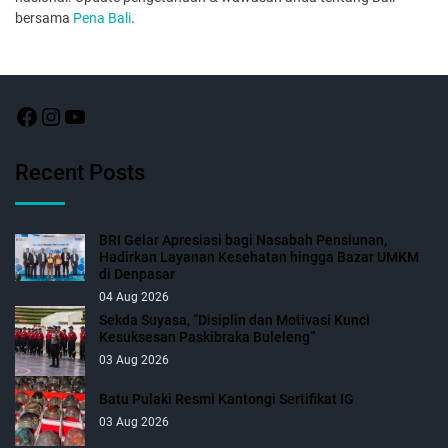
bersama
Pena Bali
.
Recent Posts
BRI Gelar Apresiasi bagi Nasabah Pensiunan,
Hadirkan Layanan Kesehatan hingga Bazar UMKM
di Denpasar
04 Aug 2026
Sekda Suyasa, “Disiplin dan Motivasi Kunci
Kesuksesan Paskibraka Buleleng”
03 Aug 2026
Batu Pulaki Resmi Kantongi Sertifikat IG
03 Aug 2026