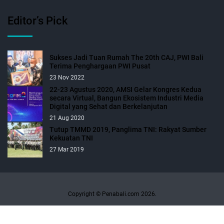
Editor’s Pick
Sukses Jadi Tuan Rumah The 20th CAJ, PWI Bali
Terima Penghargaan PWI Pusat
23 Nov 2022
22-23 Agustus 2020, AMSI Gelar Kongres Kedua
secara Virtual, Bangun Ekosistem Industri Media
Digital yang Sehat dan Berkelanjutan
21 Aug 2020
Tutup TMMD 2019, Panglima TNI: Rakyat Sumber
Kekuatan TNI
27 Mar 2019
Copyright © Penabali.com 2026.