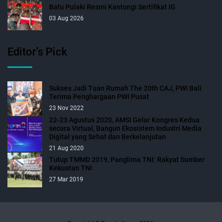
Batu Pulaki Resmi Kantongi Sertifikat IG
03 Aug 2026
Editor’s Pick
Sukses Jadi Tuan Rumah The 20th CAJ, PWI Bali
Terima Penghargaan PWI Pusat
23 Nov 2022
22-23 Agustus 2020, AMSI Gelar Kongres Kedua
secara Virtual, Bangun Ekosistem Industri Media
Digital yang Sehat dan Berkelanjutan
21 Aug 2020
Tutup TMMD 2019, Panglima TNI: Rakyat Sumber
Kekuatan TNI
27 Mar 2019