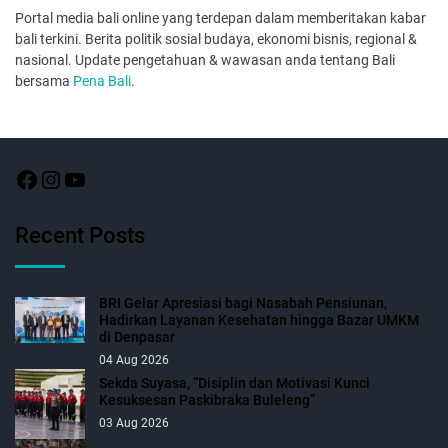
Portal media bali online yang terdepan dalam memberitakan kabar
bali terkini. Berita politik sosial budaya, ekonomi bisnis, regional &
nasional. Update pengetahuan & wawasan anda tentang Bali
bersama
Pena Bali
.
Recent Posts
BRI Gelar Apresiasi bagi Nasabah Pensiunan,
Hadirkan Layanan Kesehatan hingga Bazar UMKM
di Denpasar
04 Aug 2026
Sekda Suyasa, “Disiplin dan Motivasi Kunci
Kesuksesan Paskibraka Buleleng”
03 Aug 2026