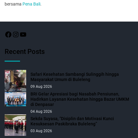
bersama
Pena Bali
.
Recent Posts
Safari Kesehatan Sambangi Sulinggih hingga
Masyarakat Umum di Buleleng
09 Aug 2026
BRI Gelar Apresiasi bagi Nasabah Pensiunan,
Hadirkan Layanan Kesehatan hingga Bazar UMKM
di Denpasar
04 Aug 2026
Sekda Suyasa, “Disiplin dan Motivasi Kunci
Kesuksesan Paskibraka Buleleng”
03 Aug 2026