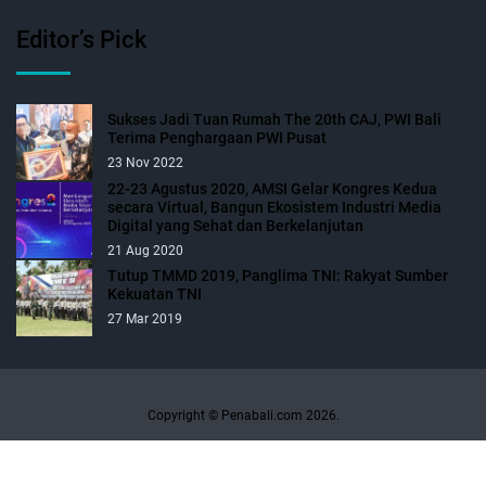
Editor’s Pick
Sukses Jadi Tuan Rumah The 20th CAJ, PWI Bali
Terima Penghargaan PWI Pusat
23 Nov 2022
22-23 Agustus 2020, AMSI Gelar Kongres Kedua
secara Virtual, Bangun Ekosistem Industri Media
Digital yang Sehat dan Berkelanjutan
21 Aug 2020
Tutup TMMD 2019, Panglima TNI: Rakyat Sumber
Kekuatan TNI
27 Mar 2019
Copyright © Penabali.com 2026.