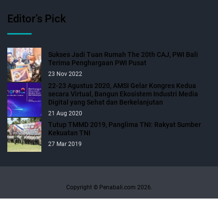
Editor’s Pick
Sukses Jadi Tuan Rumah The 20th CAJ, PWI Bali
Terima Penghargaan PWI Pusat
23 Nov 2022
22-23 Agustus 2020, AMSI Gelar Kongres Kedua
secara Virtual, Bangun Ekosistem Industri Media
Digital yang Sehat dan Berkelanjutan
21 Aug 2020
Tutup TMMD 2019, Panglima TNI: Rakyat Sumber
Kekuatan TNI
27 Mar 2019
Copyright © Penabali.com 2026.