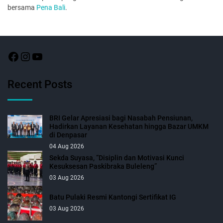
bersama
Pena Bali
.
Recent Posts
BRI Gelar Apresiasi bagi Nasabah Pensiunan,
Hadirkan Layanan Kesehatan hingga Bazar UMKM
di Denpasar
04 Aug 2026
Sekda Suyasa, “Disiplin dan Motivasi Kunci
Kesuksesan Paskibraka Buleleng”
03 Aug 2026
Batu Pulaki Resmi Kantongi Sertifikat IG
03 Aug 2026