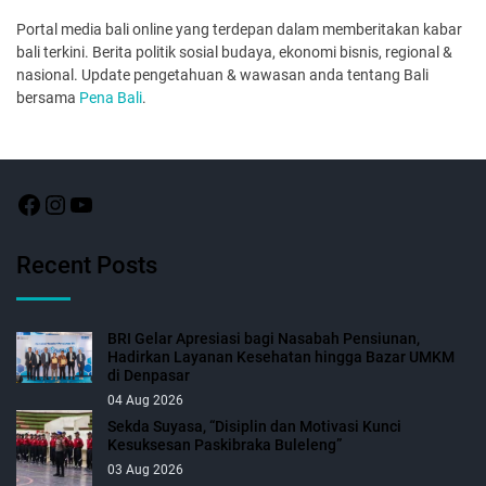
Portal media bali online yang terdepan dalam memberitakan kabar
bali terkini. Berita politik sosial budaya, ekonomi bisnis, regional &
nasional. Update pengetahuan & wawasan anda tentang Bali
bersama
Pena Bali
.
Recent Posts
BRI Gelar Apresiasi bagi Nasabah Pensiunan,
Hadirkan Layanan Kesehatan hingga Bazar UMKM
di Denpasar
04 Aug 2026
Sekda Suyasa, “Disiplin dan Motivasi Kunci
Kesuksesan Paskibraka Buleleng”
03 Aug 2026