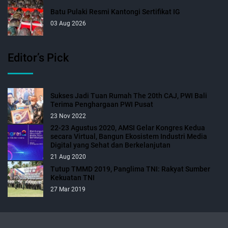
Batu Pulaki Resmi Kantongi Sertifikat IG
03 Aug 2026
Editor’s Pick
Sukses Jadi Tuan Rumah The 20th CAJ, PWI Bali
Terima Penghargaan PWI Pusat
23 Nov 2022
22-23 Agustus 2020, AMSI Gelar Kongres Kedua
secara Virtual, Bangun Ekosistem Industri Media
Digital yang Sehat dan Berkelanjutan
21 Aug 2020
Tutup TMMD 2019, Panglima TNI: Rakyat Sumber
Kekuatan TNI
27 Mar 2019