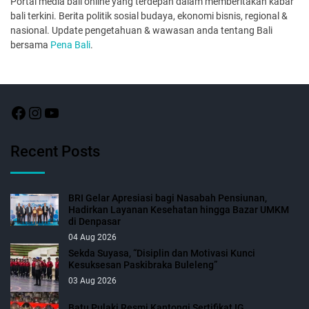
Portal media bali online yang terdepan dalam memberitakan kabar
bali terkini. Berita politik sosial budaya, ekonomi bisnis, regional &
nasional. Update pengetahuan & wawasan anda tentang Bali
bersama
Pena Bali
.
Recent Posts
BRI Gelar Apresiasi bagi Nasabah Pensiunan,
Hadirkan Layanan Kesehatan hingga Bazar UMKM
di Denpasar
04 Aug 2026
Sekda Suyasa, “Disiplin dan Motivasi Kunci
Kesuksesan Paskibraka Buleleng”
03 Aug 2026
Batu Pulaki Resmi Kantongi Sertifikat IG