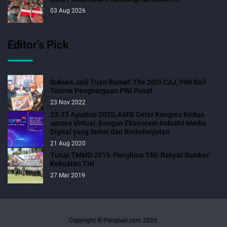
03 Aug 2026
Editor’s Pick
Sukses Jadi Tuan Rumah The 20th CAJ, PWI Bali
Terima Penghargaan PWI Pusat
23 Nov 2022
22-23 Agustus 2020, AMSI Gelar Kongres Kedua
secara Virtual, Bangun Ekosistem Industri Media
Digital yang Sehat dan Berkelanjutan
21 Aug 2020
Tutup TMMD 2019, Panglima TNI: Rakyat Sumber
Kekuatan TNI
27 Mar 2019
Copyright © Penabali.com 2026.