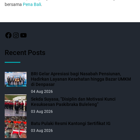
bersama
Pena Bali
.
Recent Posts
BRI Gelar Apresiasi bagi Nasabah Pensiunan,
Hadirkan Layanan Kesehatan hingga Bazar UMKM
di Denpasar
04 Aug 2026
Sekda Suyasa, “Disiplin dan Motivasi Kunci
Kesuksesan Paskibraka Buleleng”
03 Aug 2026
Batu Pulaki Resmi Kantongi Sertifikat IG
03 Aug 2026