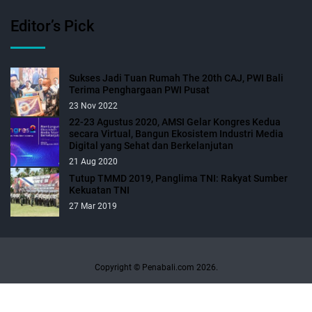
Editor’s Pick
Sukses Jadi Tuan Rumah The 20th CAJ, PWI Bali
Terima Penghargaan PWI Pusat
23 Nov 2022
22-23 Agustus 2020, AMSI Gelar Kongres Kedua
secara Virtual, Bangun Ekosistem Industri Media
Digital yang Sehat dan Berkelanjutan
21 Aug 2020
Tutup TMMD 2019, Panglima TNI: Rakyat Sumber
Kekuatan TNI
27 Mar 2019
Copyright © Penabali.com 2026.