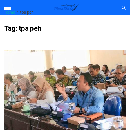
Home
tpa peh
Tag:
tpa peh