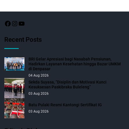
Recent Posts
BRI Gelar Apresiasi bagi Nasabah Pensiunan,
Hadirkan Layanan Kesehatan hingga Bazar UMKM
di Denpasar
04 Aug 2026
Sekda Suyasa, “Disiplin dan Motivasi Kunci
Kesuksesan Paskibraka Buleleng”
03 Aug 2026
Batu Pulaki Resmi Kantongi Sertifikat IG
03 Aug 2026