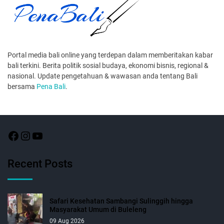
Portal media bali online yang terdepan dalam memberitakan kabar
bali terkini. Berita politik sosial budaya, ekonomi bisnis, regional &
nasional. Update pengetahuan & wawasan anda tentang Bali
bersama
Pena Bali
.
Recent Posts
Safari Kesehatan Sambangi Sulinggih hingga
Masyarakat Umum di Buleleng
09 Aug 2026