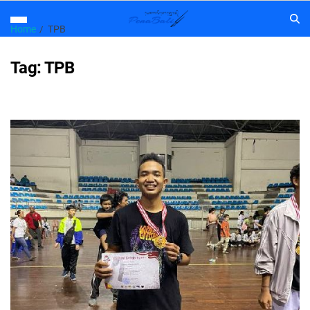
Home
TPB
Tag:
TPB