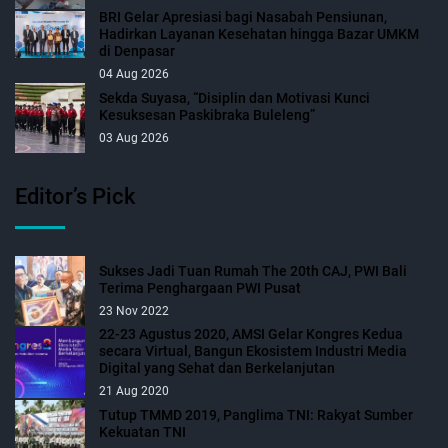
BRI Gelar Apresiasi bagi Nasabah Pensiunan,
Hadirkan Layanan Kesehatan hingga Bazar UMKM
di Denpasar
04 Aug 2026
Sekda Suyasa, “Disiplin dan Motivasi Kunci
Kesuksesan Paskibraka Buleleng”
03 Aug 2026
Editor’s Pick
Sukses Jadi Tuan Rumah The 20th CAJ, PWI Bali
Terima Penghargaan PWI Pusat
23 Nov 2022
22-23 Agustus 2020, AMSI Gelar Kongres Kedua
secara Virtual, Bangun Ekosistem Industri Media
Digital yang Sehat dan Berkelanjutan
21 Aug 2020
Tutup TMMD 2019, Panglima TNI: Rakyat Sumber
Kekuatan TNI