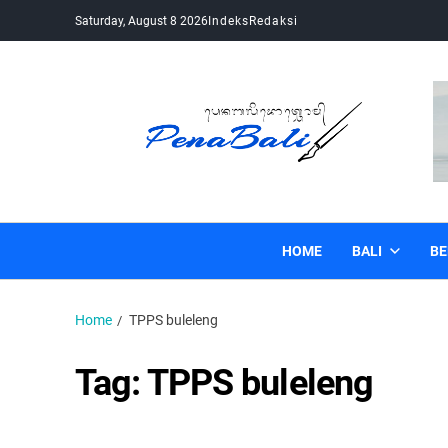
Saturday, August 8 2026
Indeks
Redaksi
Pena Bali
Kabar Bali Terkini, Media Bali, Berita Bali
HOME
BALI
BE
Home
TPPS buleleng
Tag:
TPPS buleleng