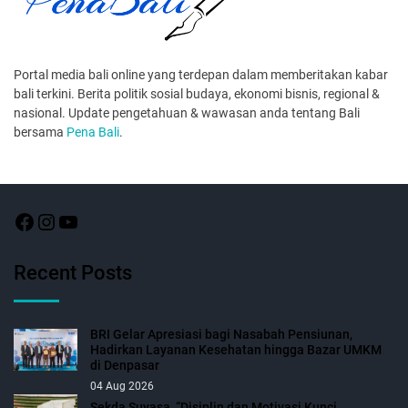
Portal media bali online yang terdepan dalam memberitakan kabar
bali terkini. Berita politik sosial budaya, ekonomi bisnis, regional &
nasional. Update pengetahuan & wawasan anda tentang Bali
bersama
Pena Bali
.
Recent Posts
BRI Gelar Apresiasi bagi Nasabah Pensiunan,
Hadirkan Layanan Kesehatan hingga Bazar UMKM
di Denpasar
04 Aug 2026
Sekda Suyasa, “Disiplin dan Motivasi Kunci