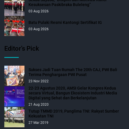
Kesuksesan Paskibraka Buleleng”
03 Aug 2026
Batu Pulaki Resmi Kantongi Sertifikat IG
03 Aug 2026
Editor’s Pick
Sukses Jadi Tuan Rumah The 20th CAJ, PWI Bali
Terima Penghargaan PWI Pusat
23 Nov 2022
22-23 Agustus 2020, AMSI Gelar Kongres Kedua
secara Virtual, Bangun Ekosistem Industri Media
Digital yang Sehat dan Berkelanjutan
21 Aug 2020
Tutup TMMD 2019, Panglima TNI: Rakyat Sumber
Kekuatan TNI
27 Mar 2019