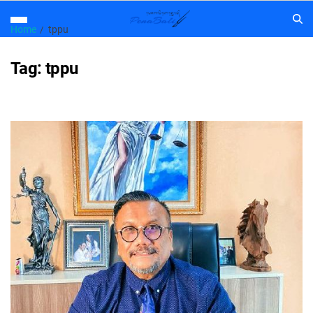
Home
tppu
Tag:
tppu