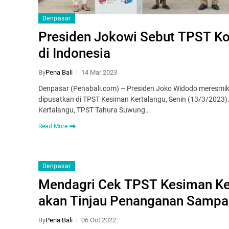
Denpasar
Presiden Jokowi Sebut TPST Kot
di Indonesia
By
Pena Bali
14 Mar 2023
Denpasar (Penabali.com) – Presiden Joko Widodo meresm
dipusatkan di TPST Kesiman Kertalangu, Senin (13/3/2023)
Kertalangu, TPST Tahura Suwung…
Read More
Denpasar
Mendagri Cek TPST Kesiman Ker
akan Tinjau Penanganan Sampah
By
Pena Bali
06 Oct 2022