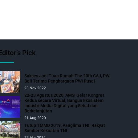
Editor’s Pick
Sukses Jadi Tuan Rumah The 20th CAJ, PWI
Bali Terima Penghargaan PWI Pusat
23 Nov 2022
22-23 Agustus 2020, AMSI Gelar Kongres
Kedua secara Virtual, Bangun Ekosistem
Industri Media Digital yang Sehat dan
Berkelanjutan
21 Aug 2020
Tutup TMMD 2019, Panglima TNI: Rakyat
Sumber Kekuatan TNI
27 Mar 2019