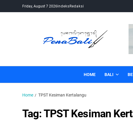
Friday, August 7 2026
Indeks
Redaksi
Pena Bali
Kabar Bali Terkini, Media Bali, Berita Bali
HOME
BALI
BE
Home
TPST Kesiman Kertalangu
Tag:
TPST Kesiman Kert