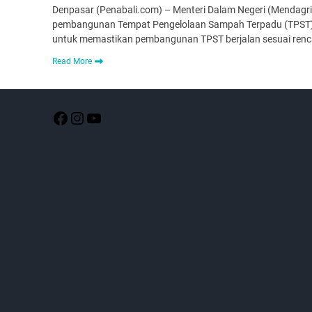
Denpasar (Penabali.com) – Menteri Dalam Negeri (Mendagr
pembangunan Tempat Pengelolaan Sampah Terpadu (TPST) K
untuk memastikan pembangunan TPST berjalan sesuai renca
Read More