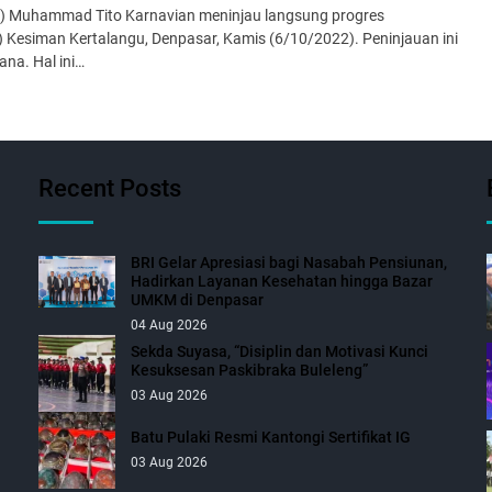
i) Muhammad Tito Karnavian meninjau langsung progres
esiman Kertalangu, Denpasar, Kamis (6/10/2022). Peninjauan ini
na. Hal ini…
Recent Posts
BRI Gelar Apresiasi bagi Nasabah Pensiunan,
Hadirkan Layanan Kesehatan hingga Bazar
UMKM di Denpasar
04 Aug 2026
Sekda Suyasa, “Disiplin dan Motivasi Kunci
Kesuksesan Paskibraka Buleleng”
03 Aug 2026
Batu Pulaki Resmi Kantongi Sertifikat IG
03 Aug 2026