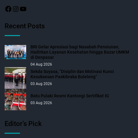
Recent Posts
BRI Gelar Apresiasi bagi Nasabah Pensiunan,
Hadirkan Layanan Kesehatan hingga Bazar UMKM
di Denpasar
04 Aug 2026
Sekda Suyasa, “Disiplin dan Motivasi Kunci
Kesuksesan Paskibraka Buleleng”
03 Aug 2026
Batu Pulaki Resmi Kantongi Sertifikat IG
03 Aug 2026
Editor’s Pick