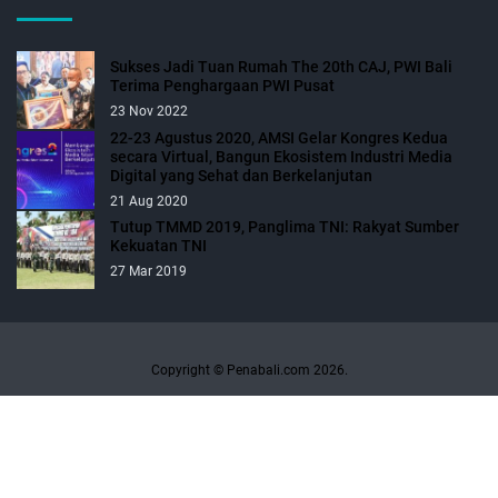
Sukses Jadi Tuan Rumah The 20th CAJ, PWI Bali
Terima Penghargaan PWI Pusat
23 Nov 2022
22-23 Agustus 2020, AMSI Gelar Kongres Kedua
secara Virtual, Bangun Ekosistem Industri Media
Digital yang Sehat dan Berkelanjutan
21 Aug 2020
Tutup TMMD 2019, Panglima TNI: Rakyat Sumber
Kekuatan TNI
27 Mar 2019
Copyright © Penabali.com 2026.