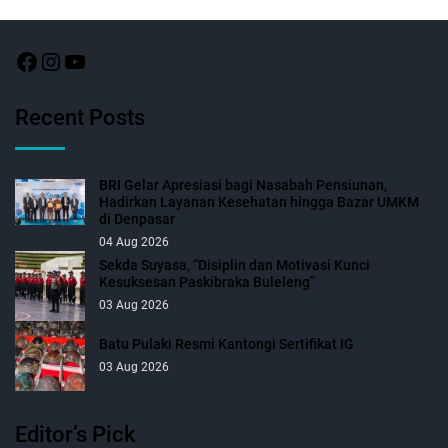
Recent Posts
BRI Gelar Apresiasi bagi Nasabah Pensiunan,
Hadirkan Layanan Kesehatan hingga Bazar UMKM
di Denpasar
04 Aug 2026
Sekda Suyasa, “Disiplin dan Motivasi Kunci
Kesuksesan Paskibraka Buleleng”
03 Aug 2026
Batu Pulaki Resmi Kantongi Sertifikat IG
03 Aug 2026
Editor’s Pick