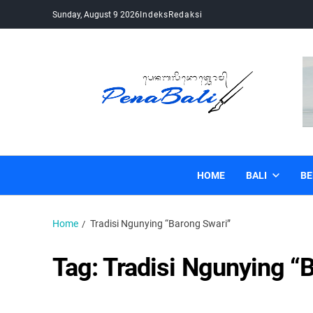
Sunday, August 9 2026
Indeks
Redaksi
Pena Bali
Kabar Bali Terkini, Media Bali, Berita Bali
HOME
BALI
BE
Home
Tradisi Ngunying “Barong Swari”
Tag:
Tradisi Ngunying “