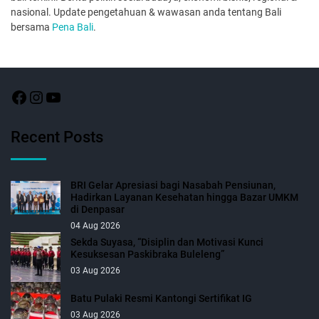
nasional. Update pengetahuan & wawasan anda tentang Bali
bersama
Pena Bali
.
Recent Posts
BRI Gelar Apresiasi bagi Nasabah Pensiunan,
Hadirkan Layanan Kesehatan hingga Bazar UMKM
di Denpasar
04 Aug 2026
Sekda Suyasa, “Disiplin dan Motivasi Kunci
Kesuksesan Paskibraka Buleleng”
03 Aug 2026
Batu Pulaki Resmi Kantongi Sertifikat IG
03 Aug 2026