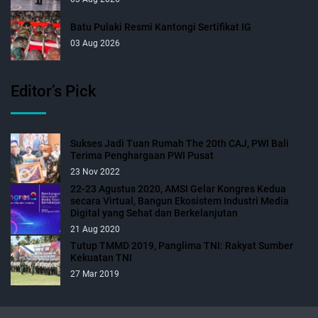
Batu Pulaki Resmi Kantongi Sertifikat IG
03 Aug 2026
Editor’s Pick
Sukses Jadi Tuan Rumah The 20th CAJ, PWI Bali
Terima Penghargaan PWI Pusat
23 Nov 2022
22-23 Agustus 2020, AMSI Gelar Kongres Kedua
secara Virtual, Bangun Ekosistem Industri Media
Digital yang Sehat dan Berkelanjutan
21 Aug 2020
Tutup TMMD 2019, Panglima TNI: Rakyat Sumber
Kekuatan TNI
27 Mar 2019