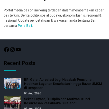
Portal media bali online yang terdepan dalam memberitakan kabar
bali terkini. Berita politik sosial budaya, ekonomi bisnis, regional &
nasional. Update pengetahuan & wawasan anda tentang Bali
bersama
Pena Bali
.
Recent Posts
BRI Gelar Apresiasi bagi Nasabah Pensiunan,
Hadirkan Layanan Kesehatan hingga Bazar UMKM
di Denpasar
04 Aug 2026
Sekda Suyasa, “Disiplin dan Motivasi Kunci
Kesuksesan Paskibraka Buleleng”
03 Aug 2026