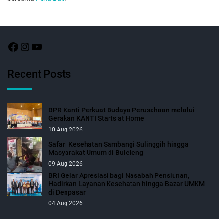
Recent Posts
BPR Kanti Perkuat Budaya Perusahaan melalui
Gerakan KANTI Starts at Home
10 Aug 2026
Safari Kesehatan Sambangi Sulinggih hingga
Masyarakat Umum di Buleleng
09 Aug 2026
BRI Gelar Apresiasi bagi Nasabah Pensiunan,
Hadirkan Layanan Kesehatan hingga Bazar UMKM
di Denpasar
04 Aug 2026