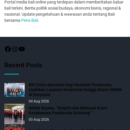
Portal media bali online yang terdepan dalam memberitakan kabar
bali terkini. Berita politik sosial budaya, ekonomi bisnis, regional &
nasional. Update pengetahuan & wawasan anda tentang Bali
bersama
Pena Bali
.
Recent Posts
BRI Gelar Apresiasi bagi Nasabah Pensiunan,
Hadirkan Layanan Kesehatan hingga Bazar UMKM
di Denpasar
04 Aug 2026
Sekda Suyasa, “Disiplin dan Motivasi Kunci
Kesuksesan Paskibraka Buleleng”
03 Aug 2026