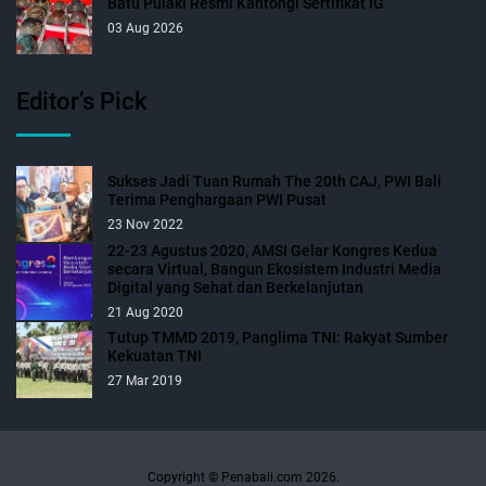
Batu Pulaki Resmi Kantongi Sertifikat IG
03 Aug 2026
Editor’s Pick
Sukses Jadi Tuan Rumah The 20th CAJ, PWI Bali
Terima Penghargaan PWI Pusat
23 Nov 2022
22-23 Agustus 2020, AMSI Gelar Kongres Kedua
secara Virtual, Bangun Ekosistem Industri Media
Digital yang Sehat dan Berkelanjutan
21 Aug 2020
Tutup TMMD 2019, Panglima TNI: Rakyat Sumber
Kekuatan TNI
27 Mar 2019
Copyright © Penabali.com 2026.