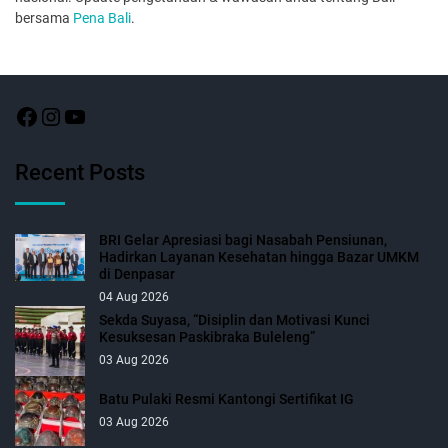
bersama
Pena Bali
.
Recent Posts
BRI Gelar Apresiasi bagi Nasabah Pensiunan,
Hadirkan Layanan Kesehatan hingga Bazar UMKM
di Denpasar
04 Aug 2026
Sekda Suyasa, “Disiplin dan Motivasi Kunci
Kesuksesan Paskibraka Buleleng”
03 Aug 2026
Batu Pulaki Resmi Kantongi Sertifikat IG
03 Aug 2026