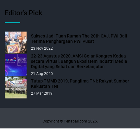
Editor’s Pick
Sukses Jadi Tuan Rumah The 20th CAJ, PWI Bali
Terima Penghargaan PWI Pusat
23 Nov 2022
22-23 Agustus 2020, AMSI Gelar Kongres Kedua
secara Virtual, Bangun Ekosistem Industri Media
Digital yang Sehat dan Berkelanjutan
21 Aug 2020
Tutup TMMD 2019, Panglima TNI: Rakyat Sumber
Kekuatan TNI
27 Mar 2019
Copyright © Penabali.com 2026.