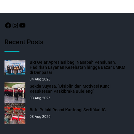
Recent Posts
BRI Gelar Apresiasi bagi Nasabah Pensiunan,
Hadirkan Layanan Kesehatan hingga Bazar UMKM
di Denpasar
04 Aug 2026
Sekda Suyasa, “Disiplin dan Motivasi Kunci
Kesuksesan Paskibraka Buleleng”
03 Aug 2026
Batu Pulaki Resmi Kantongi Sertifikat IG
03 Aug 2026