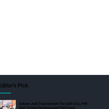
Editor’s Pick
Sukses Jadi Tuan Rumah The 20th CAJ, PWI
Bali Terima Penghargaan PWI Pusat