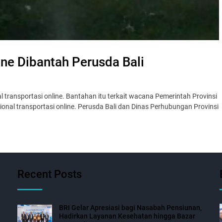
ne Dibantah Perusda Bali
ransportasi online. Bantahan itu terkait wacana Pemerintah Provinsi
onal transportasi online. Perusda Bali dan Dinas Perhubungan Provinsi
Recent Posts
BRI Gelar Apresiasi bagi Nasabah Pensiunan,
Hadirkan Layanan Kesehatan hingga Bazar