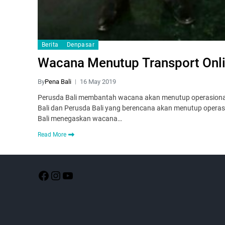
Berita
Denpasar
Wacana Menutup Transport Onli
By
Pena Bali
16 May 2019
Perusda Bali membantah wacana akan menutup operasional t
Bali dan Perusda Bali yang berencana akan menutup operasi
Bali menegaskan wacana…
Read More