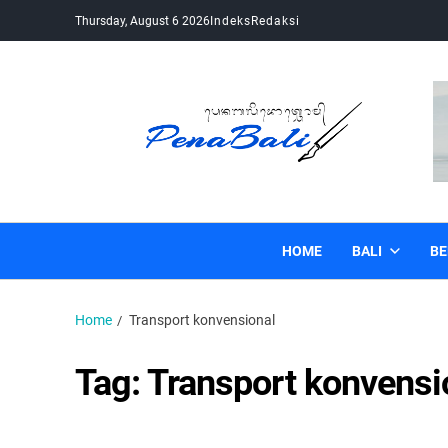
Thursday, August 6 2026
Indeks
Redaksi
Pena Bali
Kabar Bali Terkini, Media Bali, Berita Bali
HOME
BALI
BE
Home
Transport konvensional
Tag:
Transport konvensi