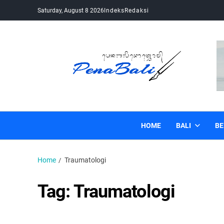
Saturday, August 8 2026
Indeks
Redaksi
Pena Bali
Kabar Bali Terkini, Media Bali, Berita Bali
HOME
BALI
BE
Home
Traumatologi
Tag:
Traumatologi