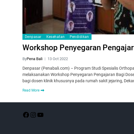
Denpasar
Kesehatan
Pendidikan
Workshop Penyegaran Pengajara
By
Pena Bali
13 Oct 2022
Denpasar (Penabali.com) – Program Studi Spesialis Orthop
melaksanakan Workshop Penyegaran Pengajaran Bagi Dosen
bagi dosen klinik khususnya pada rumah sakit jejaring, Dek
Read More