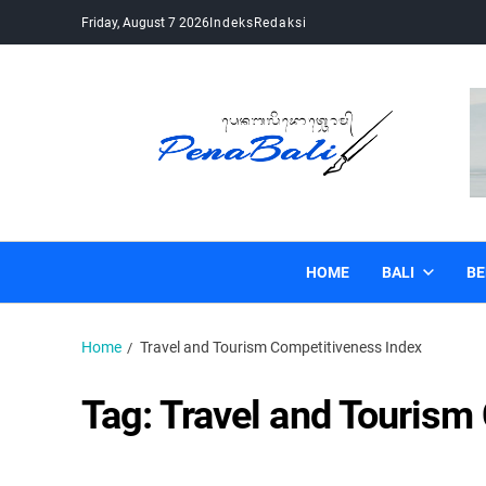
Friday, August 7 2026
Indeks
Redaksi
Pena Bali
Kabar Bali Terkini, Media Bali, Berita Bali
HOME
BALI
BE
Home
Travel and Tourism Competitiveness Index
Tag:
Travel and Tourism