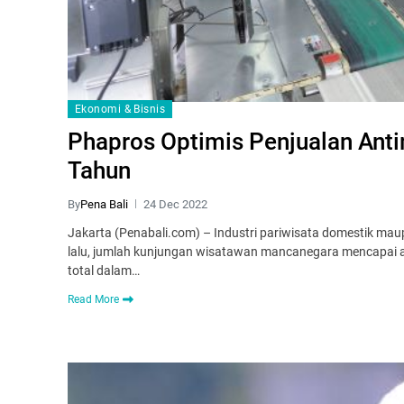
Ekonomi & Bisnis
Phapros Optimis Penjualan Antim
Tahun
By
Pena Bali
24 Dec 2022
Jakarta (Penabali.com) – Industri pariwisata domestik m
lalu, jumlah kunjungan wisatawan mancanegara mencapai ang
total dalam…
Read More