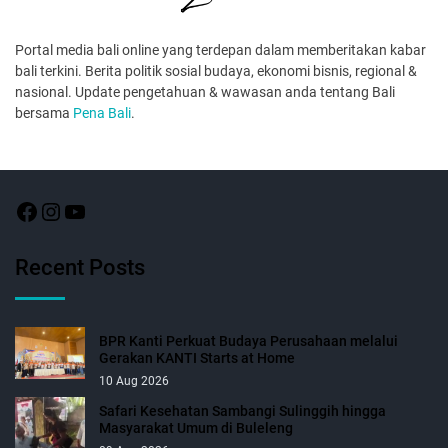
Portal media bali online yang terdepan dalam memberitakan kabar
bali terkini. Berita politik sosial budaya, ekonomi bisnis, regional &
nasional. Update pengetahuan & wawasan anda tentang Bali
bersama
Pena Bali
.
Recent Posts
BPR Kanti Perkuat Budaya Perusahaan melalui
Gerakan KANTI Starts at Home
10 Aug 2026
Safari Kesehatan Sambangi Sulinggih hingga
Masyarakat Umum di Buleleng