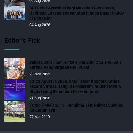
09 Aug 2026
BRI Gelar Apresiasi bagi Nasabah Pensiunan,
Hadirkan Layanan Kesehatan hingga Bazar UMKM
di Denpasar
04 Aug 2026
Editor’s Pick
Sukses Jadi Tuan Rumah The 20th CAJ, PWI Bali
Terima Penghargaan PWI Pusat
23 Nov 2022
22-23 Agustus 2020, AMSI Gelar Kongres Kedua
secara Virtual, Bangun Ekosistem Industri Media
Digital yang Sehat dan Berkelanjutan
21 Aug 2020
Tutup TMMD 2019, Panglima TNI: Rakyat Sumber
Kekuatan TNI
27 Mar 2019