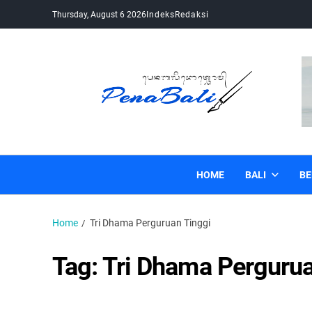
Thursday, August 6 2026
Indeks
Redaksi
Pena Bali
Kabar Bali Terkini, Media Bali, Berita Bali
HOME
BALI
BE
Home
Tri Dhama Perguruan Tinggi
Tag:
Tri Dhama Pergurua