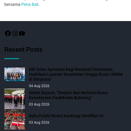
bersama
Pena Bali
.
Recent Posts
BRI Gelar Apresiasi bagi Nasabah Pensiunan,
Hadirkan Layanan Kesehatan hingga Bazar UMKM
di Denpasar
04 Aug 2026
Sekda Suyasa, “Disiplin dan Motivasi Kunci
Kesuksesan Paskibraka Buleleng”
03 Aug 2026
Batu Pulaki Resmi Kantongi Sertifikat IG
03 Aug 2026