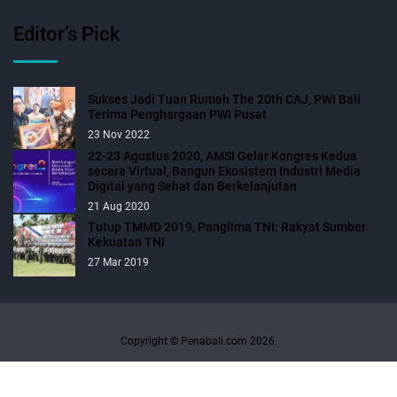
Editor’s Pick
Sukses Jadi Tuan Rumah The 20th CAJ, PWI Bali
Terima Penghargaan PWI Pusat
23 Nov 2022
22-23 Agustus 2020, AMSI Gelar Kongres Kedua
secara Virtual, Bangun Ekosistem Industri Media
Digital yang Sehat dan Berkelanjutan
21 Aug 2020
Tutup TMMD 2019, Panglima TNI: Rakyat Sumber
Kekuatan TNI
27 Mar 2019
Copyright © Penabali.com 2026.