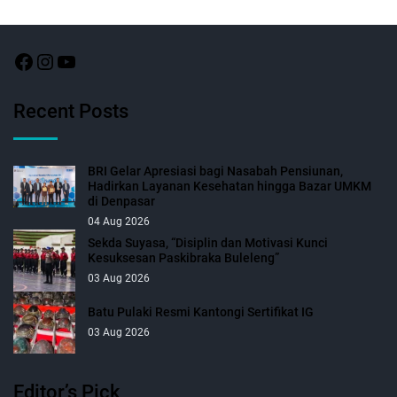
Recent Posts
BRI Gelar Apresiasi bagi Nasabah Pensiunan,
Hadirkan Layanan Kesehatan hingga Bazar UMKM
di Denpasar
04 Aug 2026
Sekda Suyasa, “Disiplin dan Motivasi Kunci
Kesuksesan Paskibraka Buleleng”
03 Aug 2026
Batu Pulaki Resmi Kantongi Sertifikat IG
03 Aug 2026
Editor’s Pick